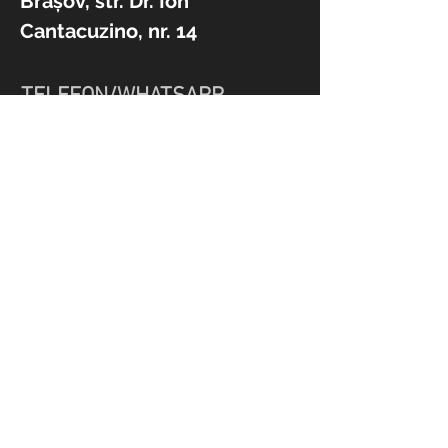
Brașov, str. Dr. Ion
Cantacuzino, nr. 14
TELEFON/WHATSAPP
EMAIL
psiholog.muraru.laura@gmail.com
0778 258 765
Permite-ți să fii