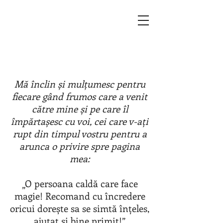
Mă înclin și mulțumesc pentru
fiecare gând frumos care a venit
către mine și pe care îl
împărtașesc cu voi, cei care v-ați
rupt din timpul vostru pentru a
arunca o privire spre pagina
mea:
„O persoana caldă care face
magie! Recomand cu încredere
oricui dorește sa se simtă înțeles,
ajutat și bine primit!”