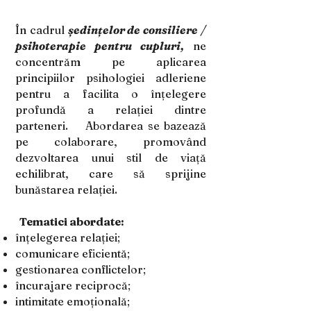
În cadrul
ședințelor de consiliere /
psihoterapie pentru cupluri,
ne
concentrăm pe aplicarea
principiilor psihologiei adleriene
pentru a facilita o înțelegere
profundă a relației dintre
parteneri. Abordarea se bazează
pe colaborare, promovând
dezvoltarea unui stil de viață
echilibrat, care să sprijine
bunăstarea relației.
Tematici abordate:
înțelegerea relației;
comunicare eficientă;
gestionarea conflictelor;
încurajare reciprocă;
intimitate emoțională;