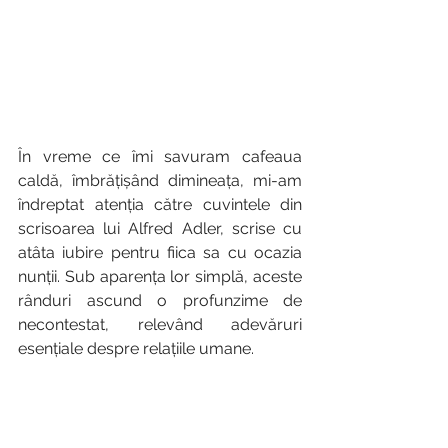
În vreme ce îmi savuram cafeaua 
caldă, îmbrățișând dimineața, mi-am 
îndreptat atenția către cuvintele din 
scrisoarea lui Alfred Adler, scrise cu 
atâta iubire pentru fiica sa cu ocazia 
nunții. Sub aparența lor simplă, aceste 
rânduri ascund o profunzime de 
necontestat, relevând adevăruri 
esențiale despre relațiile umane.