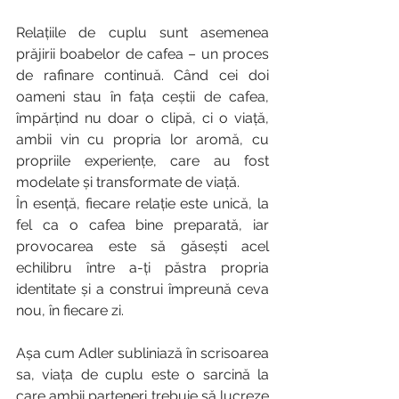
Relațiile de cuplu sunt asemenea 
prăjirii boabelor de cafea – un proces 
de rafinare continuă. Când cei doi 
oameni stau în fața ceștii de cafea, 
împărțind nu doar o clipă, ci o viață, 
ambii vin cu propria lor aromă, cu 
propriile experiențe, care au fost 
modelate și transformate de viață.
În esență, fiecare relație este unică, la 
fel ca o cafea bine preparată, iar 
provocarea este să găsești acel 
echilibru între a-ți păstra propria 
identitate și a construi împreună ceva 
nou, în fiecare zi.
Așa cum Adler subliniază în scrisoarea 
sa, viața de cuplu este o sarcină la 
care ambii parteneri trebuie să lucreze 