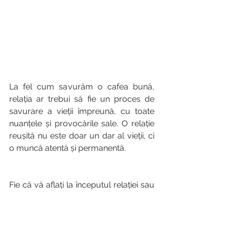
La fel cum savurăm o cafea bună, 
relația ar trebui să fie un proces de 
savurare a vieții împreună, cu toate 
nuanțele și provocările sale. O relație 
reușită nu este doar un dar al vieții, ci 
o muncă atentă și permanentă.
Fie că vă aflați la începutul relației sau 
în altă etapă a vieții trăite împreună, 
amintiți-vă că relația voastră merită să 
fie îngrijită cu atenție. Luați-vă timp 