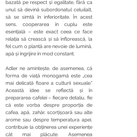
bazată pe respect și egalitate, fără ca 
unul să devină subordonatul celuilalt, 
să se simtă în inferioritate. În acest 
sens, cooperarea în cuplu este 
esențială – este exact ceea ce face 
relația să crească și să înflorească, la 
fel cum o plantă are nevoie de lumină, 
apă și îngrijire în mod constant.
Adler ne amintește, de asemenea, că 
forma de viață monogamă este „cea 
mai delicată floare a culturii sexuale.” 
Această idee se reflectă și în 
prepararea cafelei – fiecare detaliu, fie 
că este vorba despre proporția de 
cafea, apă, zahăr, scorțișoară sau alte 
arome sau despre temperatura apei, 
contribuie la obținerea unei experiențe 
cât mai plăcute. Asemenea 