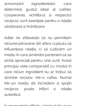
armonizării ingredientelor care 
determină gustul ideal al cafelei, 
cooperarea, echilibrul și respectul 
reciproc sunt esențiale pentru o relație 
sănătoasă și hrănitoare.
Adler ne sfătuiește să nu permitem 
niciunei persoane din afara cuplului să 
influențeze relația, ci să cultivăm un 
mediu în care amândoi partenerii să se 
simtă apreciați pentru cine sunt. Acest 
principiu este comparabil cu modul în 
care niciun ingredient nu ar trebui să 
domine excesiv într-o cafea. Numai 
într-un mediu de încredere și sprijin 
reciproc poate înflori o relație 
autentică.  
În momentele dificile, când relația pare 